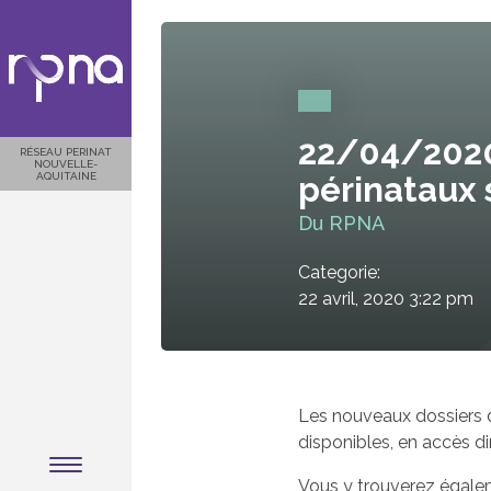
22/04/2020
RÉSEAU PERINAT
NOUVELLE-
AQUITAINE
périnataux 
Du RPNA
Categorie:
22 avril, 2020 3:22 pm
Les nouveaux dossiers d
disponibles,
en accès di
Vous y trouverez égaleme