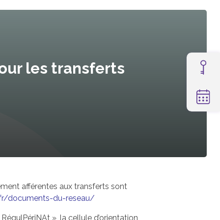
r les transferts
ement afférentes aux transferts sont
.fr/documents-du-reseau/
égulPériNAt », la cellule d’orientation