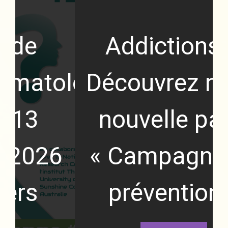
Addictions –
tologie
Découvrez notre
3
nouvelle page
26
« Campagne de
prévention »