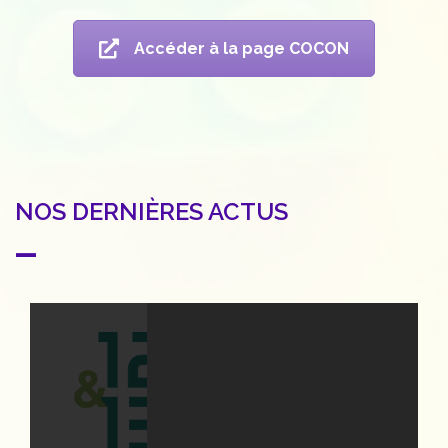
Accéder à la page COCON
NOS DERNIÈRES ACTUS
—