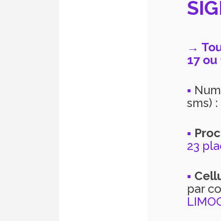
SI
→ Tou
17 ou
▪
Numé
sms) :
▪
Proc
23 pl
▪
Cell
par co
LIMOG