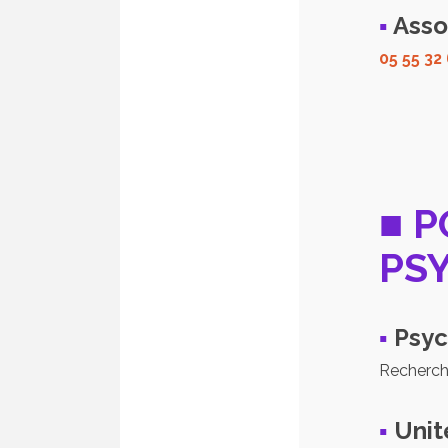
▪
Asso
05 55 32
■ P
PS
▪
Psych
Recherche
▪
Unit