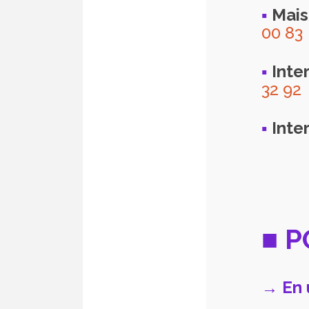
▪
Mais
00 83
▪
Inte
32 92
▪
Inte
■ 
→ En 