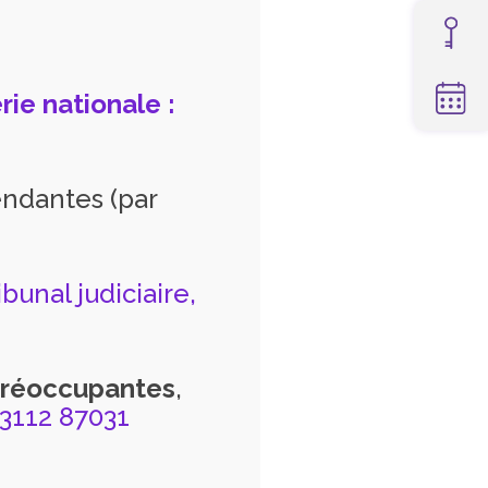
ie nationale :
ndantes (par
ibunal judiciaire,
préoccupantes
,
83112 87031