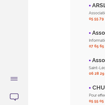
▪
ARS
Associati
05 55 79
▪
Asso
Informati
07 65 65
▪
Asso
Saint-Lé
06 28 29
▪
CHU 
Pour eff
05 55 05