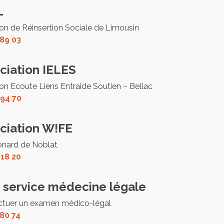
L
on de Réinsertion Sociale de Limousin
 89 03
ciation IELES
on Ecoute Liens Entraide Soutien – Bellac
 94 70
ciation W!FE
onard de Noblat
 18 20
service médecine légale
ectuer un examen médico-légal
 80 74