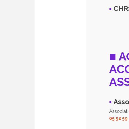
▪
CHRS
■ A
AC
AS
▪
Asso
Associati
05 52 59