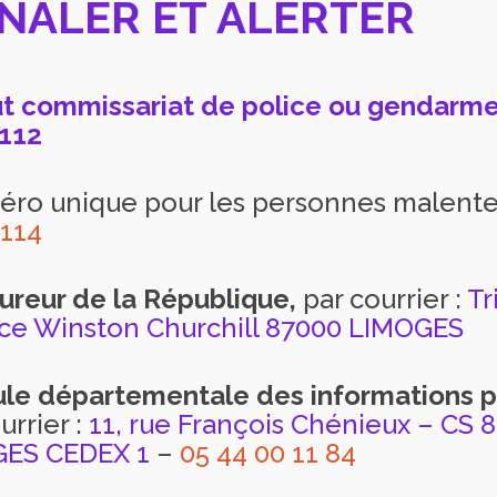
GNALER ET ALERTER
t commissariat de police ou gendarmer
 112
ro unique pour les personnes malente
114
ureur de la République,
par courrier :
Tr
ace Winston Churchill 87000 LIMOGES
ule départementale des informations 
urrier :
11, rue François Chénieux – CS 
ES CEDEX 1
–
05 44 00 11 84