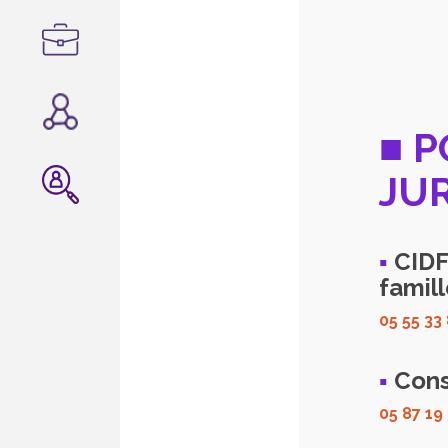
■ 
JU
▪
CIDFF
famil
05 55 33
▪
Cons
05 87 19