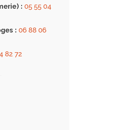
merie) :
05 55 04
oges :
06 88 06
4 82 72