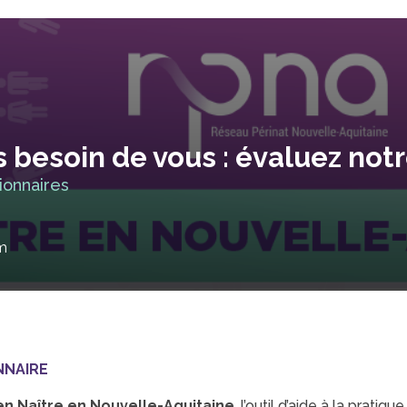
besoin de vous : évaluez notre
ionnaires
am
NNAIRE
en Naître en Nouvelle-Aquitaine
, l’outil d’aide à la prati