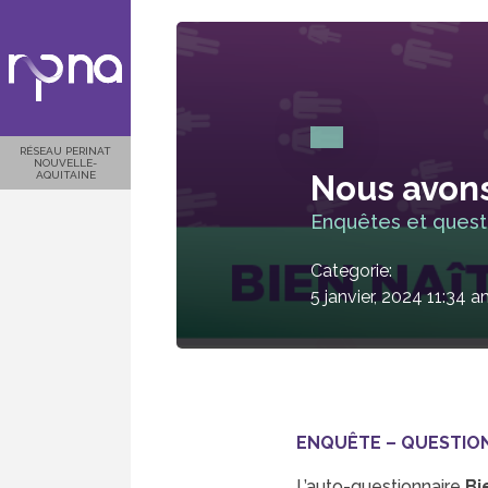
RÉSEAU PERINAT
NOUVELLE-
AQUITAINE
Nous avons 
Enquêtes et quest
Categorie:
5 janvier, 2024 11:34 
ENQUÊTE – QUESTIO
L’auto-questionnaire
Bi