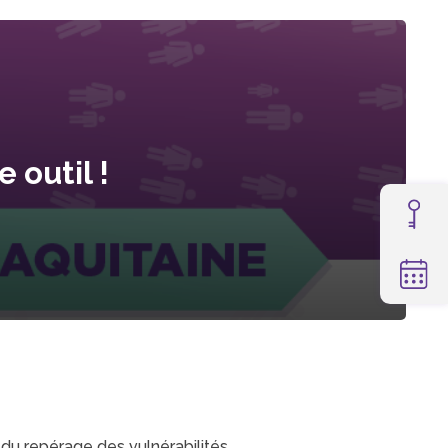
 outil !
que du repérage des vulnérabilités