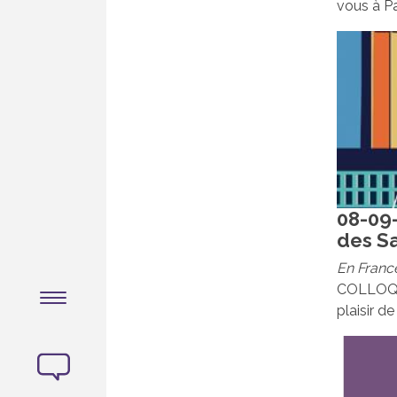
vous à Pa
08-09-
des S
En Franc
COLLOQUE
plaisir d