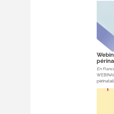
Webina
périna
En Franc
WEBINAIR
périnatali