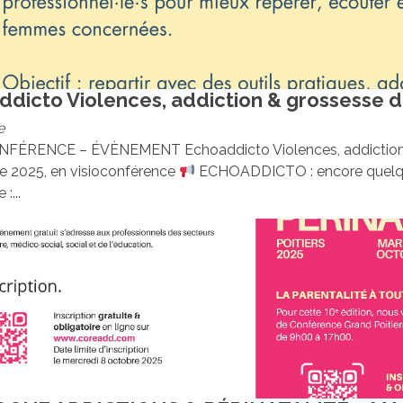
dicto Violences, addiction & grossesse du
e
FÉRENCE – ÉVÈNEMENT Echoaddicto Violences, addiction &
 2025, en visioconférence
ECHOADDICTO : encore quelque
:...