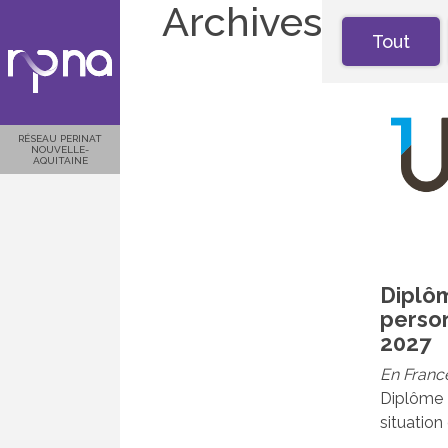
Archives
Tout
RÉSEAU PERINAT
NOUVELLE-
AQUITAINE
Diplô
person
2027
En Franc
Diplôme 
situation