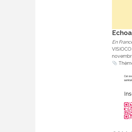
Echoad
En Franc
VISIOCON
novembre
Thème 